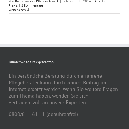
Von
Bundesweites Pflegenetzwerk
|
Februar 11th, 2014
|
Aus der
Praxis
|
2 Kommentare
Weiterlesen
Bundesweites Pflegetelefon
Ein persönliche Beratung durch erfahrene
Pflegeberater kann durch keinen Beitrag im
Internet ersetzt werden. Wenn Sie weitere Fragen
zum Thema haben, wenden Sie sich
vertrauensvoll an unsere Experten.
0800/611 611 1 (gebührenfrei)