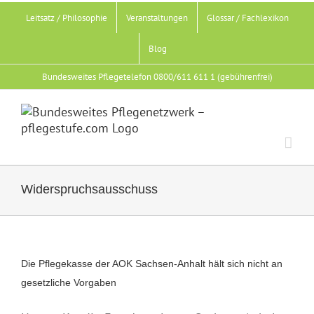
Zum
Leitsatz / Philosophie
Veranstaltungen
Glossar / Fachlexikon
Inhalt
springen
Blog
Bundesweites Pflegetelefon 0800/611 611 1 (gebührenfrei)
Widerspruchsausschuss
Die Pflegekasse der AOK Sachsen-Anhalt hält sich nicht an
gesetzliche Vorgaben