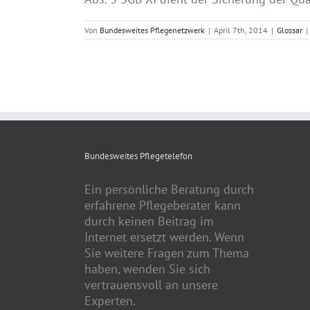
Von
Bundesweites Pflegenetzwerk
|
April 7th, 2014
|
Glossar
|
Bundesweites Pflegetelefon
Ein persönliche Beratung durch
erfahrene Pflegeberater kann
durch keinen Beitrag im
Internet ersetzt werden. Wenn
Sie weitere Fragen zum Thema
haben, wenden Sie sich
vertrauensvoll an unsere
Experten.