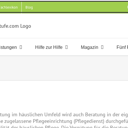
 Fachlexikon
Blog
istungen
Hilfe zur Hilfe
Magazin
Fünf 
tung im häuslichen Umfeld wird auch Beratung in der eig
e zugelassene Pflegeeinrichtung (Pflegedienst) durchgefü
ität der häuslichen Pflege. Die Vergütung für die Beratung 