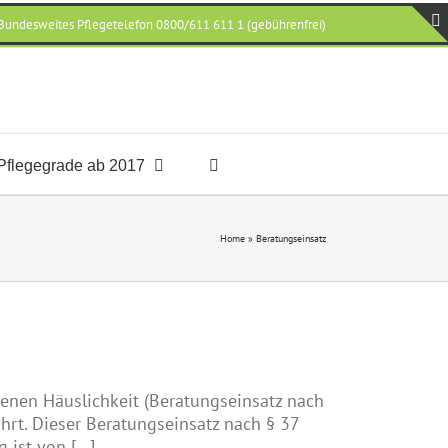
Bundesweites Pflegetelefon 0800/611 611 1 (gebührenfrei)
Pflegegrade ab 2017
Home
»
Beratungseinsatz
enen Häuslichkeit (Beratungseinsatz nach
hrt. Dieser Beratungseinsatz nach § 37
ist von [...]