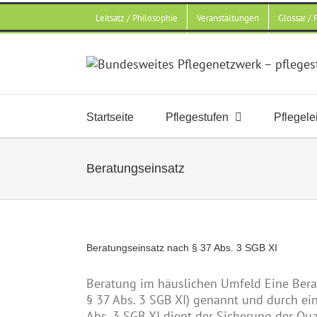
Zum
Leitsatz / Philosophie
Veranstaltungen
Glossar /
Inhalt
springen
Startseite
Pflegestufen
Pflegele
Beratungseinsatz
Beratungseinsatz nach § 37 Abs. 3 SGB XI
Beratung im häuslichen Umfeld Eine Bera
§ 37 Abs. 3 SGB XI) genannt und durch ein
Abs. 3 SGB XI dient der Sicherung der Qual