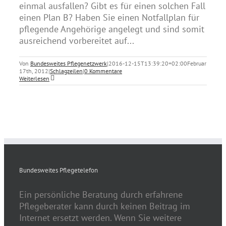
einmal ausfallen? Gibt es für einen solchen Fall
einen Plan B? Haben Sie einen Notfallplan für
pflegende Angehörige angelegt und sind somit
ausreichend vorbereitet auf...
Von
Bundesweites Pflegenetzwerk
|
2016-12-15T13:39:20+02:00
Februar
17th, 2012
|
Schlagzeilen
|
0 Kommentare
Weiterlesen
Bundesweites Pflegetelefon
Ein persönliche Beratung durch erfahrene
Pflegeberater kann durch keinen Beitrag im
Internet ersetzt werden. Wenn Sie weitere