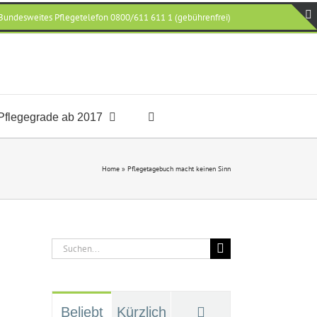
Bundesweites Pflegetelefon 0800/611 611 1 (gebührenfrei)
Pflegegrade ab 2017
Home
»
Pflegetagebuch macht keinen Sinn
Suche
nach:
Kommentare
Beliebt
Kürzlich