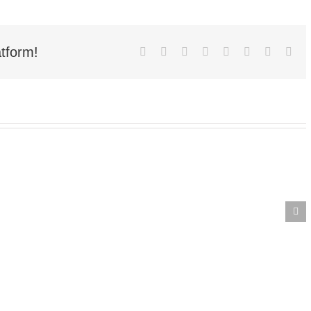
tform!
Facebook
X
Reddit
LinkedIn
Tumblr
Pinterest
Vk
E-
Mai