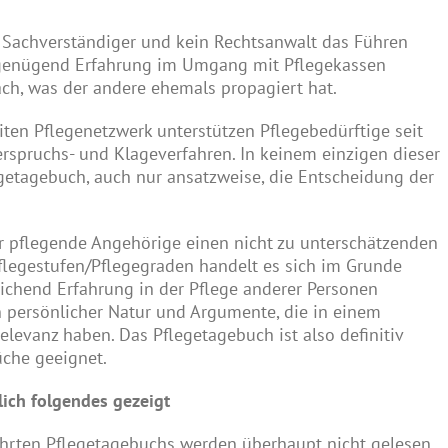
n Sachverständiger und kein Rechtsanwalt das Führen
genügend Erfahrung im Umgang mit Pflegekassen
ach, was der andere ehemals propagiert hat.
en Pflegenetzwerk unterstützen Pflegebedürftige seit
erspruchs- und Klageverfahren. In keinem einzigen dieser
legetagebuch, auch nur ansatzweise, die Entscheidung der
r pflegende Angehörige einen nicht zu unterschätzenden
flegestufen/Pflegegraden handelt es sich im Grunde
reichend Erfahrung in der Pflege anderer Personen
n persönlicher Natur und Argumente, die in einem
levanz haben. Das Pflegetagebuch ist also definitiv
üche geeignet.
lich folgendes gezeigt
ührten Pflegetagebuchs werden überhaupt nicht gelesen