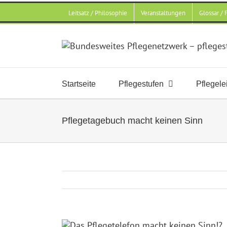
Zum
Leitsatz / Philosophie
Veranstaltungen
Glossar /
Inhalt
springen
Startseite
Pflegestufen
Pflegele
Pflegetagebuch macht keinen Sinn
Zeige